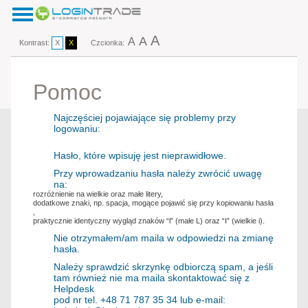
A
A
A
Kontrast:
X
X
Czcionka:
Pomoc
Najczęściej pojawiające się problemy przy
logowaniu:
Hasło, które wpisuję jest nieprawidłowe.
Przy wprowadzaniu hasła należy zwrócić uwagę
na:
rozróżnienie na wielkie oraz małe litery,
dodatkowe znaki, np. spacja, mogące pojawić się przy kopiowaniu hasła
,
praktycznie identyczny wygląd znaków “l” (małe L) oraz “I” (wielkie i).
Nie otrzymałem/am maila w odpowiedzi na zmianę
hasła.
Należy sprawdzić skrzynkę odbiorczą spam, a jeśli
tam również nie ma maila skontaktować się z
Helpdesk
pod nr tel. +48 71 787 35 34 lub e-mail: