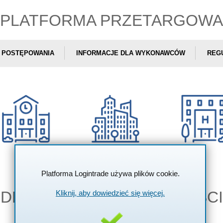
PLATFORMA PRZETARGOWA
POSTĘPOWANIA
INFORMACJE DLA WYKONAWCÓW
REG
Platforma Logintrade używa plików cookie.
DEKLARACJA DOSTĘPNOŚCI
Kliknij, aby dowiedzieć się więcej.