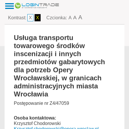
A
A
Kontrast:
X
X
Czcionka:
A
Usługa transportu
towarowego środków
inscenizacji i innych
przedmiotów gabarytowych
dla potrzeb Opery
Wrocławskiej, w granicach
administracyjnych miasta
Wrocławia
Postępowanie nr Z4/47059
Osoba kontaktowa:
Krzysztof Chodorowski
Krzysztof.chodorowski@opera.wroclaw.pl