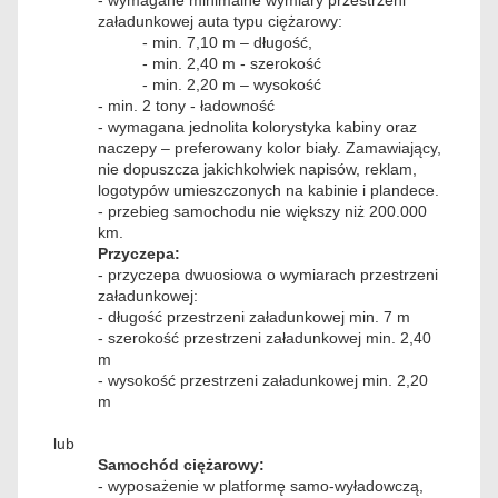
- wymagane minimalne wymiary przestrzeni
załadunkowej auta typu ciężarowy:
- min. 7,10 m – długość,
- min. 2,40 m - szerokość
- min. 2,20 m – wysokość
- min. 2 tony - ładowność
- wymagana jednolita kolorystyka kabiny oraz
naczepy – preferowany kolor biały. Zamawiający,
nie dopuszcza jakichkolwiek napisów, reklam,
logotypów umieszczonych na kabinie i plandece.
- przebieg samochodu nie większy niż 200.000
km.
Przyczepa:
- przyczepa dwuosiowa o wymiarach przestrzeni
załadunkowej:
- długość przestrzeni załadunkowej min. 7 m
- szerokość przestrzeni załadunkowej min. 2,40
m
- wysokość przestrzeni załadunkowej min. 2,20
m
lub
Samochód ciężarowy:
- wyposażenie w platformę samo-wyładowczą,