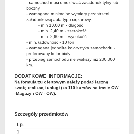
- samochód musi umożliwiać załadunek tylny lub
boczny
- wymagane minimalne wymiary przestrzeni
załadunkowej auta typu ciężarowy:
- min 13,00 m
- długość
- min. 2,40 m - szerokość
- min. 2,60 m – wysokość
- min. ładowność - 10 ton
- wymagana jednolita kolorystyka samochodu -
preferowany kolor biały.
- przebieg samochodu nie większy niż 200.000
km.
DODATKOWE INFORMACJE:
Na formularzu ofertowym należy podać łączną
kwotę realizacji usługi (za 110 kursów na trasie OW
-Magazyn OW - OW).
Szczegóły przedmiotów
1.