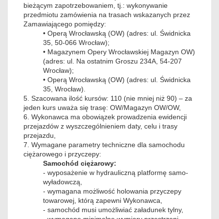
bieżącym zapotrzebowaniem, tj.: wykonywanie
przedmiotu zamówienia na trasach wskazanych przez
Zamawiającego pomiędzy:
• Operą Wrocławską (OW) (adres: ul. Świdnicka
35, 50-066 Wrocław);
• Magazynem Opery Wrocławskiej Magazyn OW)
(adres: ul. Na ostatnim Groszu 234A, 54-207
Wrocław);
• Operą Wrocławską (OW) (adres: ul. Świdnicka
35, Wrocław).
5. Szacowana ilość kursów: 110 (nie mniej niż 90) – za
jeden kurs uważa się trasę: OW/Magazyn OW/OW,
6. Wykonawca ma obowiązek prowadzenia ewidencji
przejazdów z wyszczególnieniem daty, celu i trasy
przejazdu,
7. Wymagane parametry techniczne dla samochodu
ciężarowego i przyczepy:
Samochód ciężarowy:
- wyposażenie w hydrauliczną platformę samo-
wyładowczą,
- wymagana możliwość holowania przyczepy
towarowej, którą zapewni Wykonawca,
- samochód musi umożliwiać załadunek tylny,