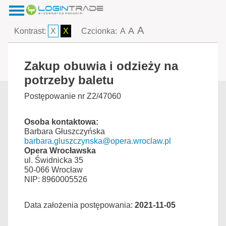
A
A
Kontrast:
X
X
Czcionka:
A
Zakup obuwia i odzieży na
potrzeby baletu
Postępowanie nr Z2/47060
Osoba kontaktowa:
Barbara Głuszczyńska
barbara.gluszczynska@opera.wroclaw.pl
Opera Wrocławska
ul. Świdnicka 35
50-066 Wrocław
NIP: 8960005526
Data założenia postępowania:
2021-11-05